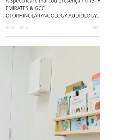
em conferência
internacional no Dubai -
EROC2024
A Speechcare marcou presença no 13TH
EMIRATES & GCC
OTORHINOLARYNGOLOGY AUDIOLOGY
SWALLOWING & COMMUNICATION
DISORDERS CONGRESS,...