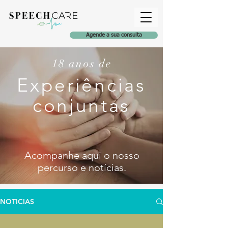
Agende a sua consulta
18 anos de
Experiências
conjuntas
Acompanhe aqui o nosso
percurso e notícia
s
.
NOTICIAS