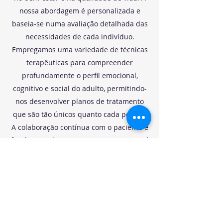
nossa abordagem é personalizada e
baseia-se numa avaliação detalhada das
necessidades de cada indivíduo.
Empregamos uma variedade de técnicas
terapêuticas para compreender
profundamente o perfil emocional,
cognitivo e social do adulto, permitindo-
nos desenvolver planos de tratamento
que são tão únicos quanto cada pessoa.
A colaboração contínua com o paciente é
fundamental, e a sua participação ativa é
incentivada para garantir uma
intervenção integral e eficaz. Através
desta parceria, procuramos não apenas
resolver as questões imediatas, mas
também promover o desenvolvimento
contínuo e o bem-estar geral do adulto.