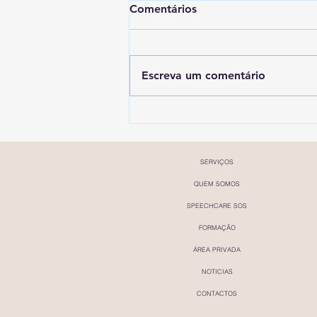
Comentários
Escreva um comentário
Consulta Especializada em
Dislexia e Perturbações de
Linguagem
SERVIÇOS
QUEM SOMOS
SPEECHCARE SOS
FORMAÇÃO
ÁREA PRIVADA
NOTICIAS
CONTACTOS