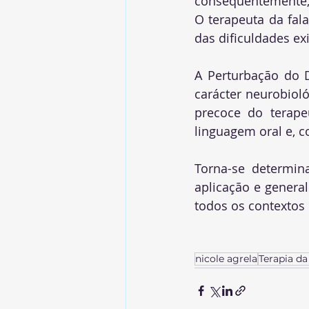
consequentemente, r
O terapeuta da fal
das dificuldades exi
A Perturbação do 
carácter neurobiol
precoce do terape
linguagem oral e, c
Torna-se determina
aplicação e general
todos os contextos 
nicole agrela
Terapia da