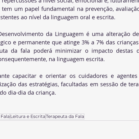
epercussões a nível social, emocional e, futuramente,
a tem um papel fundamental na prevenção, avaliação
stentes ao nível da linguagem oral e escrita. 
Desenvolvimento da Linguagem é uma alteração de
ógico e permanente que atinge 3% a 7% das crianças.
uta da fala poderá minimizar o impacto destas di
onsequentemente, na linguagem escrita.  
nte capacitar e orientar os cuidadores e agentes 
ização das estratégias, facultadas em sessão de terap
do dia-dia da criança.
 Fala
Leitura e Escrita
Terapeuta da Fala