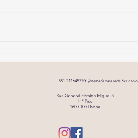
SpeechCare Families: Um
Spee
Espaço de Partilha e Apoio
5% 
Port
cons
+351 211645770
(chamada para rede fixa nacion
Rua General Firmino Miguel 3
11º Piso
1600-100 Lisboa