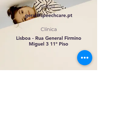
Email
geral@speechcare.pt
Clínica
Lisboa - Rua General Firmino
Miguel 3 11º Piso
Rua General Firmino Miguel 3
11º Piso
1600-100
Lisboa
+351 211645770
(chamada para rede fixa nacional)
geral@speechcare.pt