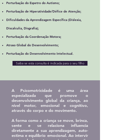
Perturbação do Espetro do Autismo;
Perturbação de Hiperatividade/Défice de Atenção;
Dificuldades da Aprendizagem Específica (Dislexia,
Discalculia, Disgrafia);
Perturbação da Coordenação Motora;
Atraso Global do Desenvolvimento;
Perturbação do Desenvolvimento Intelectual.
Saiba se esta consulta é indicada para o seu filho
A Psicomotricidade é uma área
especializada que promove o
desenvolvimento global da criança, ao
nível motor, emocional e cognitivo,
através do corpo e do movimento.
A forma como a criança se move, brinca,
sente e se relaciona influencia
diretamente a sua aprendizagem, auto-
estima e equilíbrio emocional. Ao intervir