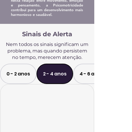
nesta relação entre movimento, emoção
e pensamento, a Psicomotricidade
contribui para um desenvolvimento mais
harmonioso e saudável.
Sinais de Alerta
Nem todos os sinais significam um
problema, mas quando persistem
no tempo, merecem atenção.
0 - 2 anos
2 - 4 anos
4 - 6 anos