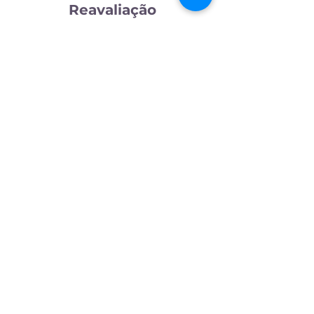
Reavaliação
Reavaliação do desenvolvimento da criança de
forma a monitorizar os progressos e atualizar
o plano terapêutico, com a aplicação de
instrumentos específicos.