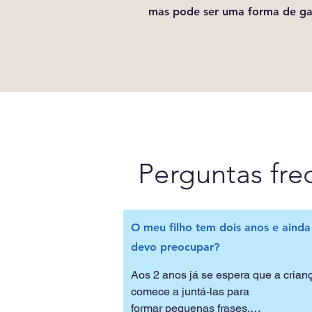
mas pode ser uma forma de ga
Perguntas fre
O meu filho tem dois anos e ainda
devo preocupar?
Aos 2 anos já se espera que a criança
comece a juntá-las para

formar pequenas frases.
