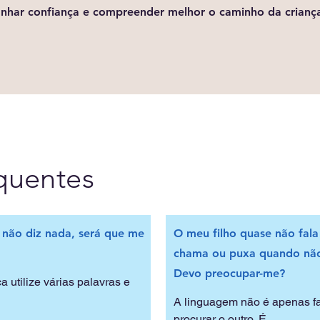
nhar confiança e compreender melhor o caminho da crianç
quentes
 não diz nada, será que me
O meu filho quase não fala
chama ou puxa quando não
Devo preocupar-me?
 utilize várias palavras e 
A linguagem não é apenas fal
procurar o outro. É
