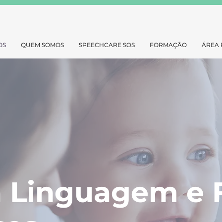
OS
QUEM SOMOS
SPEECHCARE SOS
FORMAÇÃO
ÁREA 
 Linguagem e F