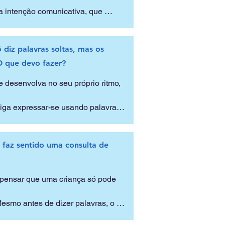
 intenção comunicativa, que 
isfazer necessidades, mas também 
 diz palavras soltas, mas os
O que devo fazer?
siado tempo entretida sozinha, 
 desenvolva no seu próprio ritmo, 
atenção do adulto para o que está a 
iga expressar-se usando palavras e 
ão. É necessário analisar o perfil 
 simples do ponto de vista 
manifestações bem como o seu 
, faz sentido uma consulta de
tuações, de modo que a criança 
pensar que uma criança só pode 
icativa ou de prazer na interação 
avras soltas, é importante observar 
esmo antes de dizer palavras, o 
nível da comunicação e/ou outras 
ssa. É preciso perceber se 