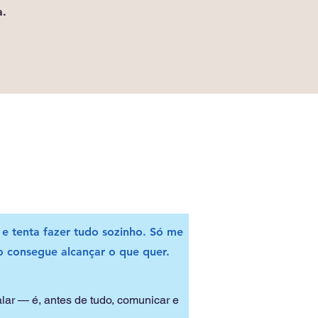
a.
 e tenta fazer tudo sozinho. Só me
 consegue alcançar o que quer.
ar — é, antes de tudo, comunicar e 