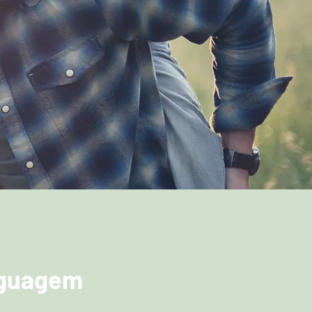
erão

nto da linguagem.
nguagem