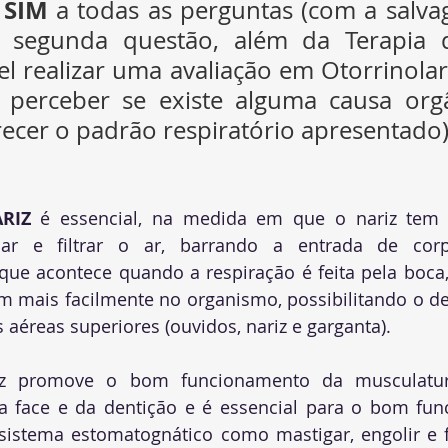
SIM
 
 a todas as perguntas 
(com a salva
 segunda questão, além da Terapia d
l realizar uma avaliação em Otorrinolari
 perceber se existe alguma causa orgâ
recer o padrão respiratório apresentado)
RIZ
 é essencial
, 
na medida em que o nariz tem 
car e filtrar o ar, barrando a entrada de corp
que acontece quando a respiração é feita pela boca
m mais facilmente
 no organismo, possibilitando o d
 aéreas superiores (ouvidos, nariz e garganta). 
iz promove o bom funcionamento da musculatura 
a face e da dentição e é essencial para o bom fun
sistema estomatognático como mastigar, engolir e f