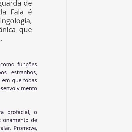
guarda de 
a Fala é 
ngologia, 
nica que 
.
como funções 
os estranhos, 
, em que todas 
esenvolvimento 
orofacial, o 
cionamento de 
alar
. 
Promove, 