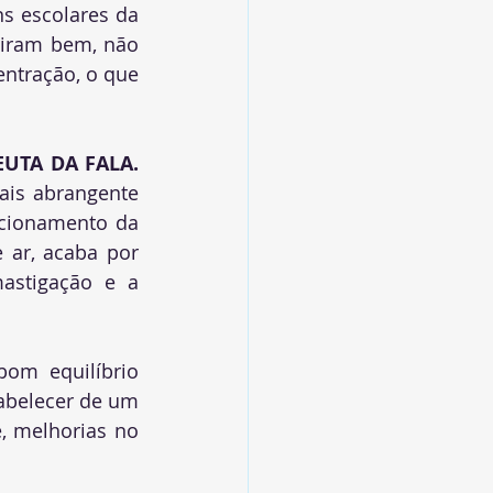
s escolares da 
iram bem, não 
ntração, o que 
UTA DA FALA.
ais abrangente 
icionamento da 
 ar, acaba por 
astigação e a 
m equilíbrio 
abelecer de um 
, melhorias no 