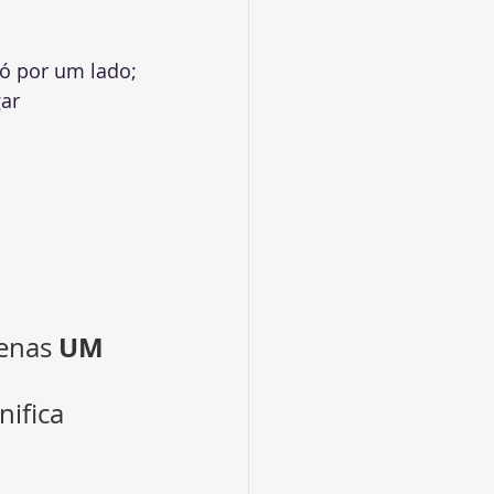
só por um lado;
ar 
UM
enas 
nifica 