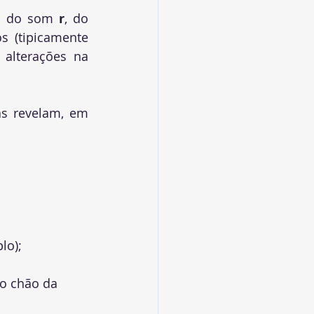
ão do som 
r
, do 
os
 (tipicamente 
alterações na 
as revelam, em 
lo);
o chão da 