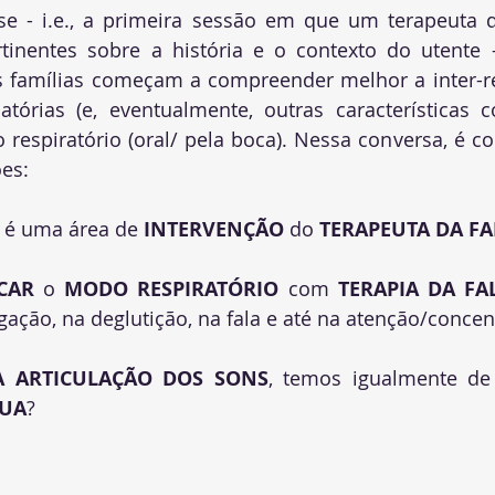
 - i.e., a primeira sessão em que um terapeuta da 
tinentes sobre a história e o contexto do utente -
s famílias começam a compreender melhor a inter-re
ulatórias (e, eventualmente, outras características
 respiratório (oral/ pela boca). Nessa conversa, é 
es: 
 é uma área de 
INTERVENÇÃO
 do 
TERAPEUTA DA FA
CAR
 o 
MODO RESPIRATÓRIO
 com 
TERAPIA DA FA
ação, na deglutição, na fala e até na atenção/concen
 ARTICULAÇÃO DOS SONS
, temos igualmente de
GUA
?