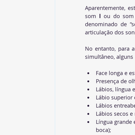
Aparentemente, est
som
 l 
ou do som
denominado de “so
articulação dos sons 
No entanto
, 
para a
simultâneo, alguns 
Face longa e est
Presença de olh
Lábios, língua
Lábio superior 
Lábios entreab
Lábios secos e 
Língua grande 
boca);