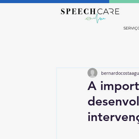
SERVIÇ
bernardocostaagu
A import
desenvol
interven