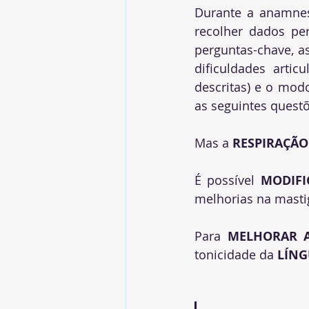
Durante a anamnese
recolher dados per
perguntas-chave, a
dificuldades artic
descritas) e o modo
as seguintes questõ
Mas a 
RESPIRAÇÃO
É possível 
MODIFI
melhorias na mastig
Para 
MELHORAR A
tonicidade da 
LÍN