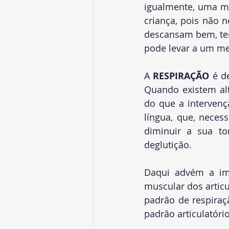
igualmente, uma me
criança
, pois não 
descansam bem, ten
pode levar a um me
A 
RESPIRAÇÃO
 é d
Quando existem alt
do que a intervenç
língua, que, necess
diminuir a sua to
deglutição.
Daqui advém a imp
muscular dos articu
padrão de respiraçã
padrão articulatóri