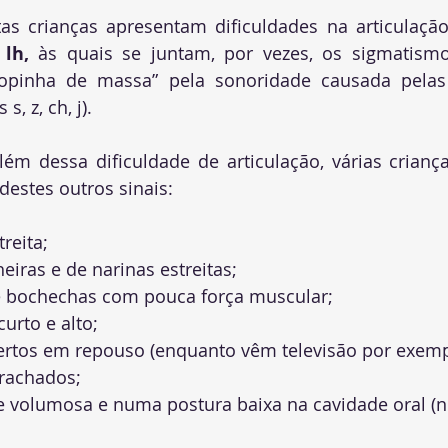
as crianças apresentam dificuldades na articulaç
 lh, 
às quais se juntam, por vezes, os sigmatism
pinha de massa” pela sonoridade causada pelas 
s, z, ch, j).
lém dessa dificuldade de articulação, várias crianç
destes outros sinais
:
reita;
eiras 
e de narinas estreitas;
 e bochechas com pouca força muscular;
curto e alto;
ertos em repouso (enquanto vêm televisão por exemp
rachados; 
e volumosa e numa postura baixa na cavidade oral (n