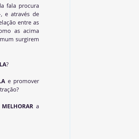
fala procura  
, e através de 
lação entre as 
 como as acima 
comum surgirem 
LA
? 
LA
 e promover 
tração? 
 
MELHORAR
 a 