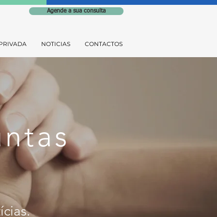
Agende a sua consulta
PRIVADA
NOTICIAS
CONTACTOS
untas
ícia
s
.