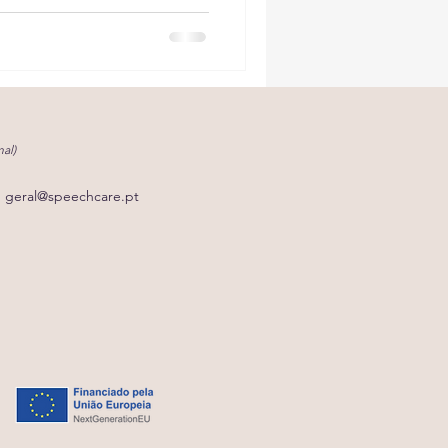
al)
geral@speechcare.pt