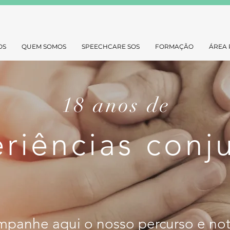
OS
QUEM SOMOS
SPEECHCARE SOS
FORMAÇÃO
ÁREA 
18 anos de
riências conj
panhe aqui o nosso percurso e not