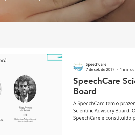
SpeechCare
7 de set. de 2017
1 min de 
SpeechCare Scie
Board
A SpeechCare tem o prazer
Scientífic Advisory Board. 
SpeechCare é constituido po