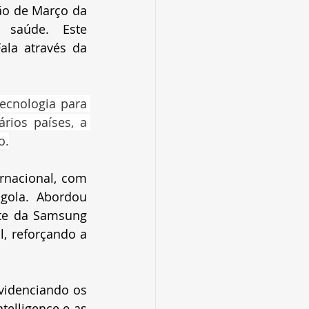
o de Março da 
 saúde. Este 
la através da 
cnologia para 
rios países, a 
o.
rnacional, com 
gola. Abordou 
te da Samsung 
, reforçando a 
videnciando os 
elligence e as 