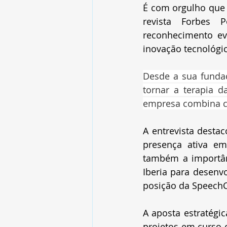
É com orgulho que 
revista Forbes 
reconhecimento ev
inovação tecnológica
Desde a sua fundaç
tornar a terapia d
empresa combina ci
A entrevista desta
presença ativa em
também a importânc
Iberia para desenvo
posição da SpeechC
A aposta estratégic
projetos em curso c