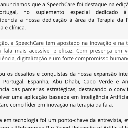
anunciamos que a SpeechCare foi destaque na ediçã
Portugal, no suplemento especial dedicado à
idencia a nossa dedicação à área da Terapia da Fa
 e clínica.
ão, a SpeechCare tem apostado na inovação e na te
a fala mais acessível e eficaz. Com presença em vá
ência, digitalização e um forte compromisso human
cou os desafios e conquistas da nossa expansão inte
 Portugal, Espanha, Abu Dhabi, Cabo Verde e An
ia das parcerias estratégicas, destacando o convi
lver uma aplicação baseada em Inteligência Artificial
are como líder em inovação na terapia da fala.
a em tecnologia foi um ponto-chave da entrevista, e
om a Mohammed Bin Zayed University of Artificial Int