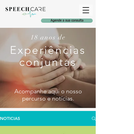
Agende a sua consulta
18 anos de
Experiências
conjuntas
Acompanhe aqui o nosso
percurso e notícia
s
.
NOTICIAS