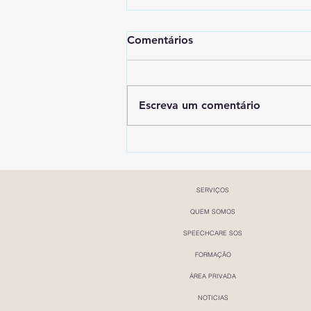
Comentários
Escreva um comentário
SpeechCare em destaque na
Forbes Portugal
SERVIÇOS
QUEM SOMOS
SPEECHCARE SOS
FORMAÇÃO
ÁREA PRIVADA
NOTICIAS