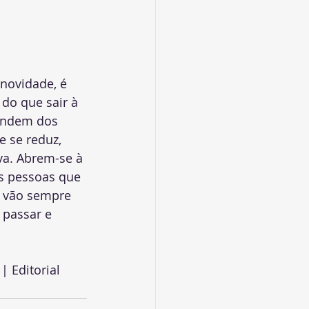
novidade, é 
do que sair à 
endem dos 
 se reduz, 
va. Abrem-se à 
s pessoas que 
 vão sempre 
passar e 
| Editorial 