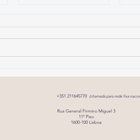
Pediatria do
E se
Desenvolvimento: o que faz
pode
e quando marcar consulta?
for c
+351 211645770
(chamada para rede fixa nacion
Rua General Firmino Miguel 3
11º Piso
1600-100 Lisboa