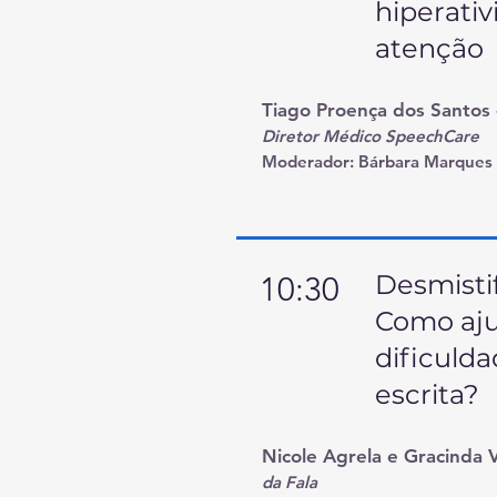
hiperativ
atenção
Tiago Proença dos Santos
Diretor Médico SpeechCare
Moderador:
Bárbara Marques
Desmistif
10:30
Como aju
dificulda
escrita?
Nicole Agrela e Gracinda V
da Fala