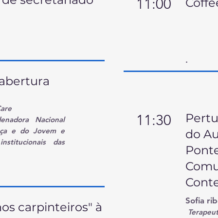
11:00
Coffe
.
abertura
are
Pertu
11:30
enadora Nacional
ança e do Jovem e
do Au
nstitucionais das
Ponte
Comu
Conte
Sofia ri
os carpinteiros" à
Terapeut