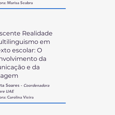
ra:
Marisa
Seabra
scente Realidade
ltilinguismo em
xto escolar: O
nvolvimento da
nicação e da
uagem
ta Soares -
Coordenadora
are UAE
ora:
Carolina Vieira