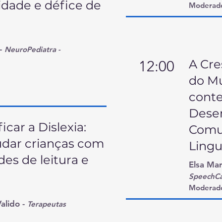
idade e défice de
Moderado
-
NeuroPediatra -
A Cre
12:00
do Mu
conte
Dese
icar a Dislexia:
Comu
dar crianças com
Ling
des de leitura e
Elsa Mar
SpeechC
Moderad
alido -
Terapeutas