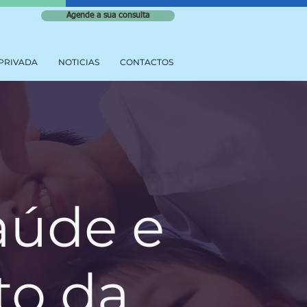
Agende a sua consulta
PRIVADA
NOTICIAS
CONTACTOS
aúde e
to da