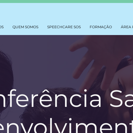
OS
QUEM SOMOS
SPEECHCARE SOS
FORMAÇÃO
ÁREA 
nferência S
nvolvimen