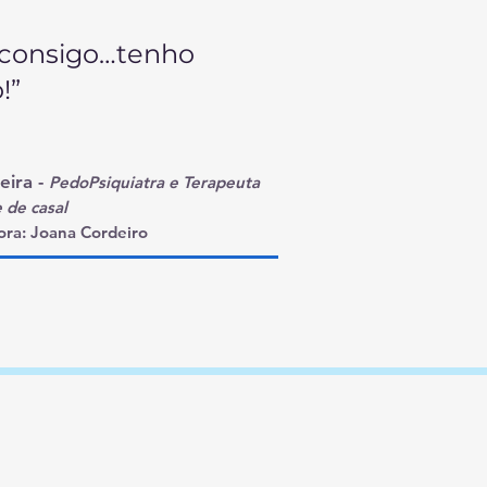
 consigo…tenho
!”
xeira
-
PedoPsiquiatra e Terapeuta
e de casal
ra:
Joana Cordeiro