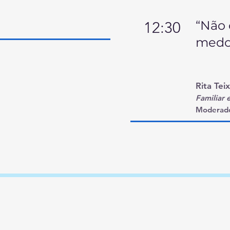
“Não
12:30
medo
Rita Tei
Familiar 
Moderado