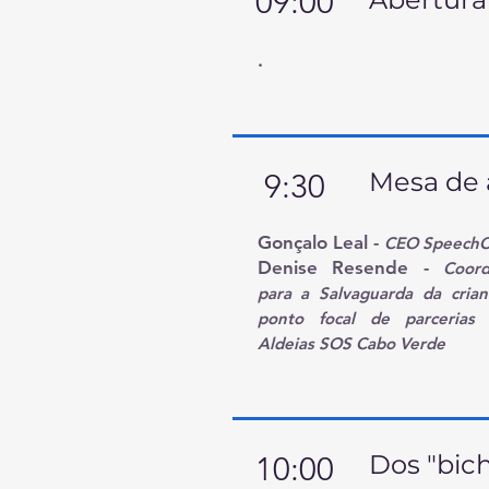
09:00
.
Mesa de 
9:30
Gonçalo Leal
-
CEO SpeechC
Denise Resende
-
Coord
para a Salvaguarda da cri
ponto focal de parcerias i
Aldeias SOS Cabo Verde
Dos "bich
10:00