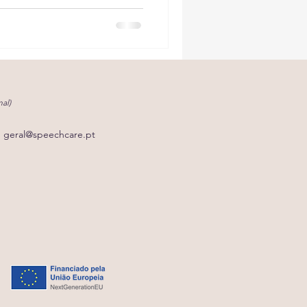
al)
geral@speechcare.pt