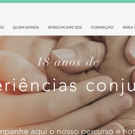
OS
QUEM SOMOS
SPEECHCARE SOS
FORMAÇÃO
ÁREA 
18 anos de
riências conj
panhe aqui o nosso percurso e not