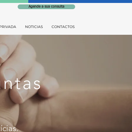
Agende a sua consulta
PRIVADA
NOTICIAS
CONTACTOS
untas
ícia
s
.