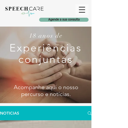
Agende a sua consulta
18 anos de
Experiências
conjuntas
Acompanhe aqui o nosso
percurso e notícia
s
.
NOTICIAS