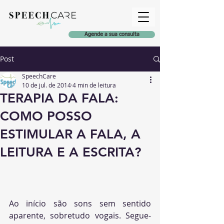
Agende a sua consulta
Post
SpeechCare
10 de jul. de 2014
4 min de leitura
TERAPIA DA FALA:
COMO POSSO
ESTIMULAR A FALA, A
LEITURA E A ESCRITA?
Ao início são sons sem sentido 
aparente, sobret
udo vogais. Seg
ue-