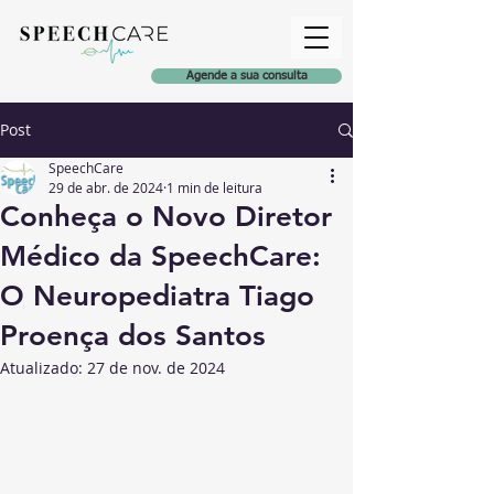
Agende a sua consulta
Post
SpeechCare
29 de abr. de 2024
1 min de leitura
Conheça o Novo Diretor
Médico da SpeechCare:
O Neuropediatra Tiago
Proença dos Santos
Atualizado:
27 de nov. de 2024