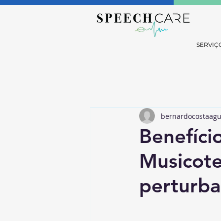
SERVIÇ
bernardocostaagu
Benefíci
Musicote
perturba