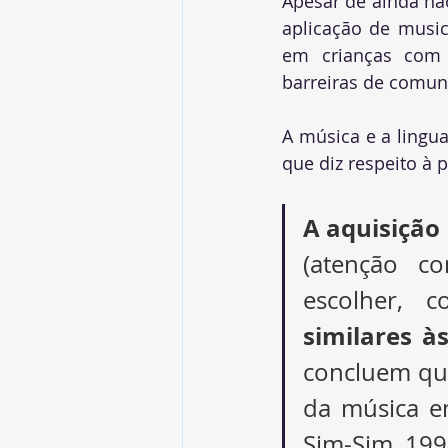
Apesar de ainda nã
aplicação de music
em crianças com 
barreiras de comun
A música e a lingu
que diz respeito à p
A aquisição
(atenção 
escolher, 
similares à
concluem que
da música em
Sim-Sim, 1998