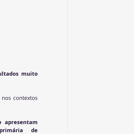
ltados muito 
 nos contextos 
e apresentam 
rimária de 