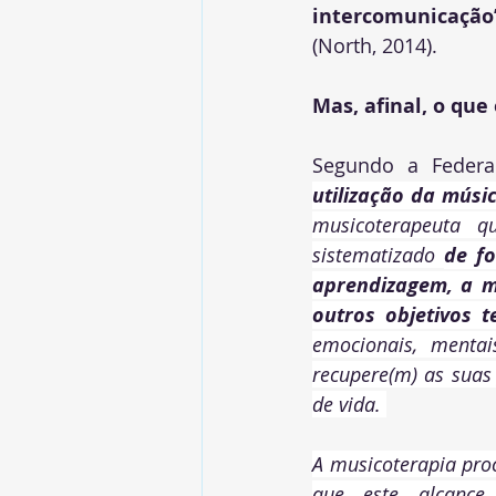
intercomunicação
(North, 2014).
Mas, afinal, o que
Segundo a Federa
utilização da músi
musicoterapeuta q
sistematizado 
de fo
aprendizagem, a mo
outros objetivos t
emocionais, mentai
recupere(m) as suas
de vida. 
A musicoterapia proc
que este alcance 