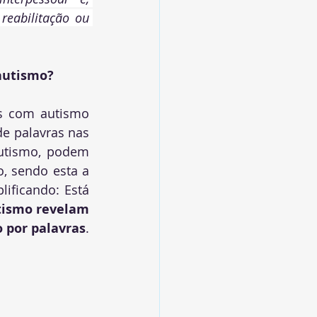
eabilitação ou 
autismo?
s com autismo 
e palavras nas 
utismo, podem 
, sendo esta a 
ificando: Está 
tismo revelam 
 por palavras
.