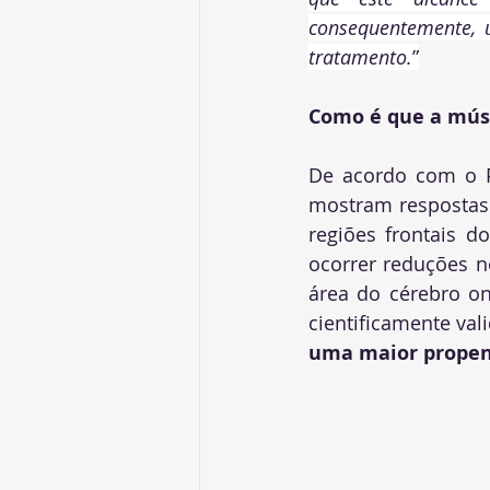
consequentemente, u
tratamento.
”
Como é que a mús
De acordo com o P
mostram respostas n
regiões frontais d
ocorrer reduções no
área do cérebro on
cientificamente val
uma maior propens