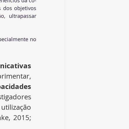
nefícios da co-
 dos objetivos 
 ultrapassar 
pecialmente no 
nicativas
imentar, 
acidades 
tigadores 
tilização 
ke, 2015; 