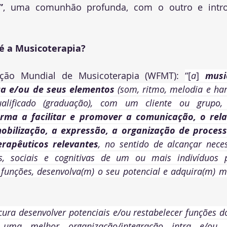
”
, uma comunhão profunda, com o outro e intros
 é a Musicoterapia?
ção Mundial de Musicoterapia (WFMT): 
“[
a
]
musi
ca e/ou de seus elementos
 (som, ritmo, melodia e ha
ualificado (graduação), com um cliente ou grupo,
rma a facilitar e promover a comunicação, o rela
bilização, a expressão, a organização de processo
erapêuticos relevantes
, no sentido de alcançar necess
s, sociais e cognitivas de um ou mais indivíduos p
 funções, desenvolva(m) o seu potencial e adquira(m) m
ura desenvolver potenciais e/ou restabelecer funções do
uma melhor organização/integração intra e/ou in