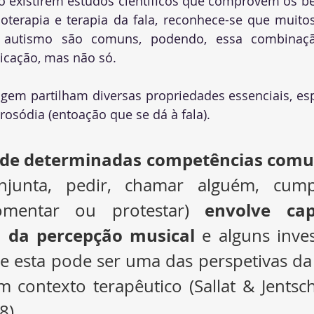
o existirem estudos científicos que comprovem os be
oterapia e terapia da fala, reconhece-se que muitos
autismo são comuns, podendo, essa combinação,
icação, mas não só. 
agem partilham diversas propriedades essenciais, es
rosódia (entoação que se dá à fala). 
 de determinadas competências comu
conjunta, pedir, chamar alguém, cumpr
envolve cap
comentar ou protestar) 
s da percepção musical
 e alguns inves
 esta pode ser uma das perspetivas da u
 contexto terapêutico (Sallat & Jentsch
). 