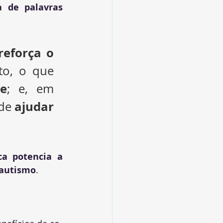
 de palavras 
reforça o 
to, o que 
de
; e, em 
ajudar 
de 
a potencia a 
 autismo
.