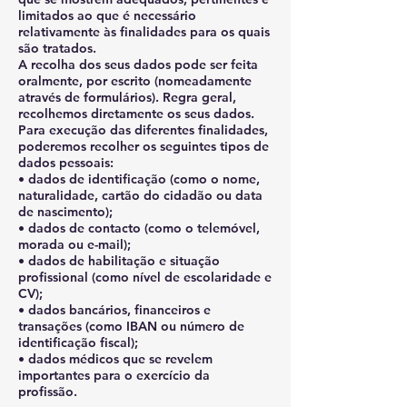
limitados ao que é necessário
relativamente às finalidades para os quais
são tratados.
A recolha dos seus dados pode ser feita
oralmente, por escrito (nomeadamente
através de formulários). Regra geral,
recolhemos diretamente os seus dados.
Para execução das diferentes finalidades,
poderemos recolher os seguintes tipos de
dados pessoais:
• dados de identificação (como o nome,
naturalidade, cartão do cidadão ou data
de nascimento);
• dados de contacto (como o telemóvel,
morada ou e-mail);
• dados de habilitação e situação
profissional (como nível de escolaridade e
CV);
• dados bancários, financeiros e
transações (como IBAN ou número de
identificação fiscal);
• dados médicos que se revelem
importantes para o exercício da
profissão.