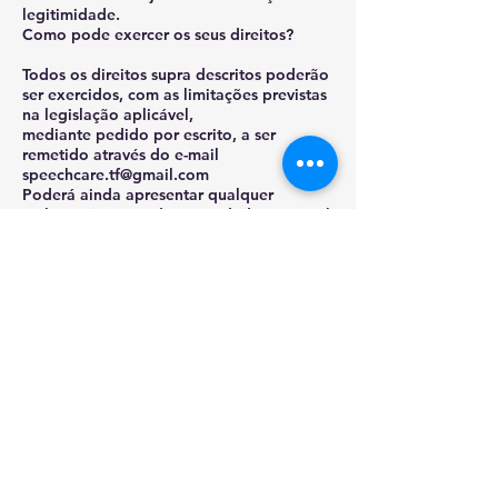
legitimidade.
Como pode exercer os seus direitos?
Todos os direitos supra descritos poderão
ser exercidos, com as limitações previstas
na legislação aplicável,
mediante pedido por escrito, a ser
remetido através do e-mail
speechcare.tf@gmail.com
Poderá ainda apresentar qualquer
reclamação junto da Autoridade Nacional
de Controlo.
7. Transmissão de dados
Com quem partilhamos os seus dados
pessoais?
Atendendo à atividade da LPBNCARE,
LDA, e dependendo da respetiva
finalidade, os seus dados poderão ser
partilhados junto de entidades terceiras,
nas quais se incluem organismos públicos
nacionais e internacionais e entidades
privadas para efeitos de cumprimento de
obrigações legais ou regulamentares.
Poderão ainda os seus dados ser