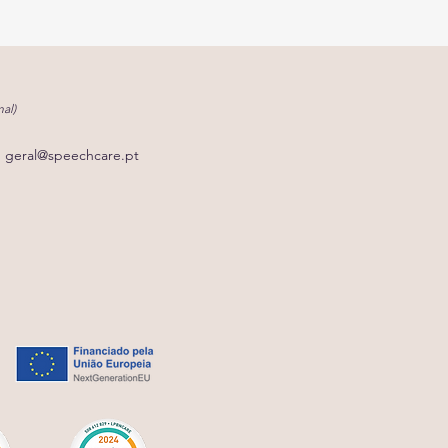
al)
geral@speechcare.pt