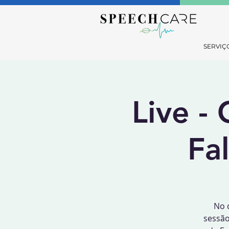
SERVIÇ
Live -
Fa
No 
sessão