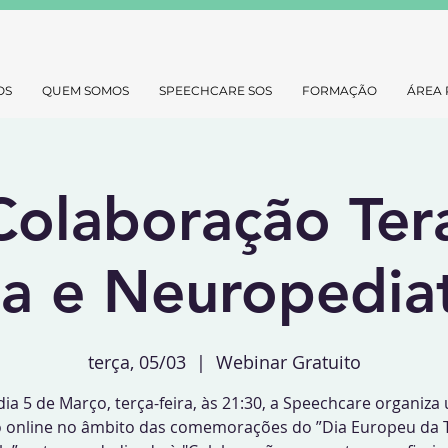
OS
QUEM SOMOS
SPEECHCARE SOS
FORMAÇÃO
ÁREA 
 Colaboração Ter
la e Neuropediat
terça, 05/03
  |  
Webinar Gratuito
dia 5 de Março, terça-feira, às 21:30, a Speechcare organiza
 online no âmbito das comemorações do ”Dia Europeu da 