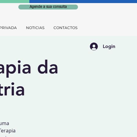
Agende a sua consulta
PRIVADA
NOTICIAS
CONTACTOS
Login
apia da
ria
 uma
Terapia