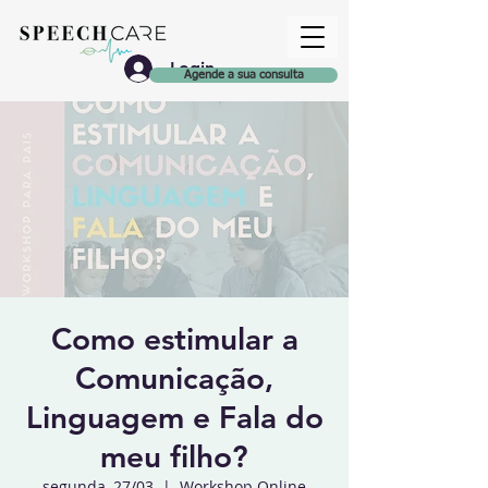
Login
Agende a sua consulta
Como estimular a
Comunicação,
Linguagem e Fala do
meu filho?
segunda, 27/03
  |  
Workshop Online