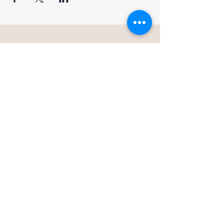
Rua General Firmino Miguel 3
11º Piso
1600-100
Lisboa
+351 211645770
(chamada para rede fixa nacional)
geral@speechcare.pt
LPBNCARE LDA
Nr Registo 26987
Registos do Estabelecimento
E-1722668
E-134295
Licença de Funcionamento ERS
24575