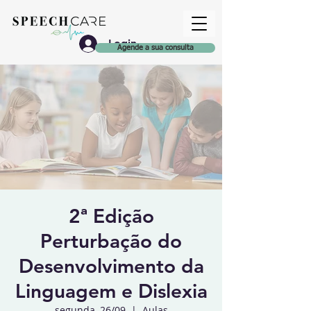
Login
Agende a sua consulta
2ª Edição
Perturbação do
Desenvolvimento da
Linguagem e Dislexia
segunda, 26/09
  |  
Aulas