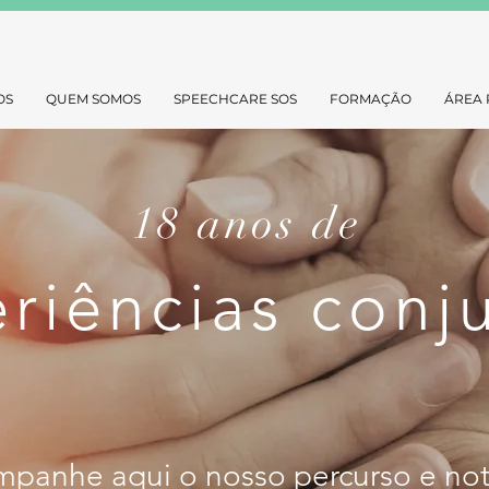
OS
QUEM SOMOS
SPEECHCARE SOS
FORMAÇÃO
ÁREA 
18 anos de
riências conj
panhe aqui o nosso percurso e not