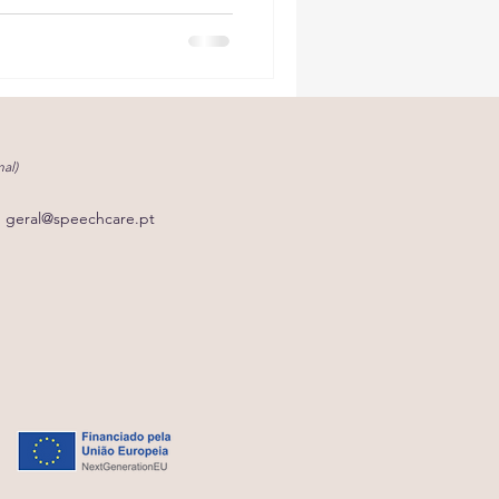
al)
geral@speechcare.pt