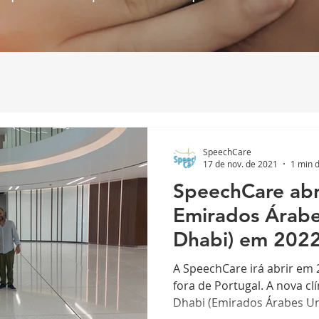
SpeechCare
17 de nov. de 2021
1 min d
SpeechCare abre
Emirados Árabe
Dhabi) em 2022
A SpeechCare irá abrir em 2
fora de Portugal. A nova cl
Dhabi (Emirados Árabes Uni