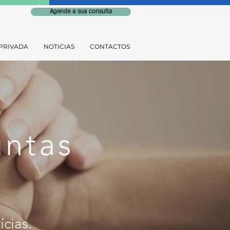
Agende a sua consulta
PRIVADA
NOTICIAS
CONTACTOS
untas
ícia
s
.