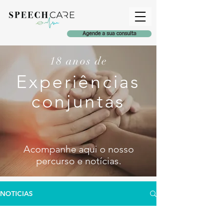
Agende a sua consulta
18 anos de
Experiências
conjuntas
Acompanhe aqui o nosso
percurso e notícia
s
.
NOTICIAS