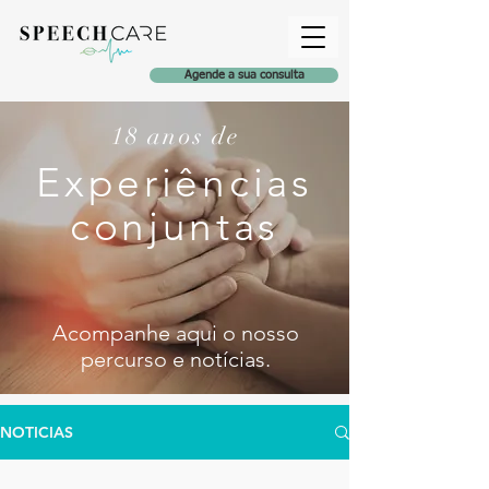
Agende a sua consulta
18 anos de
Experiências
conjuntas
Acompanhe aqui o nosso
percurso e notícia
s
.
NOTICIAS