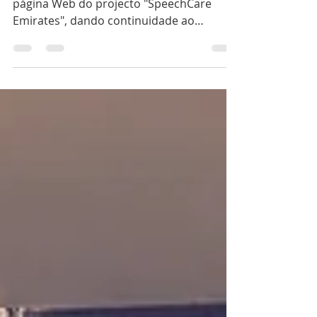
SpeechCare Emirates
A SpeechCare lançou esta semana a
página Web do projecto "SpeechCare
Emirates", dando continuidade ao
trabalho que realiza nos Emirados...