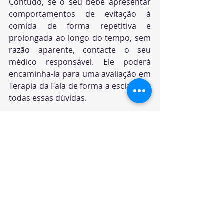
Contudo, se o seu bebé apresentar 
comportamentos de evitação à 
comida de forma repetitiva e 
prolongada ao longo do tempo, sem 
razão aparente, contacte o seu 
médico responsável. Ele poderá 
encaminha-la para uma avaliação em 
Terapia da Fala de forma a esclarecer 
todas essas dúvidas.
O Terapeuta da Fala é um dos 
profissionais responsáveis pela 
avaliação e intervenção nas 
dificuldades de alimentação.
Para mais informações ou marcação 
de consulta clique 
aqui.