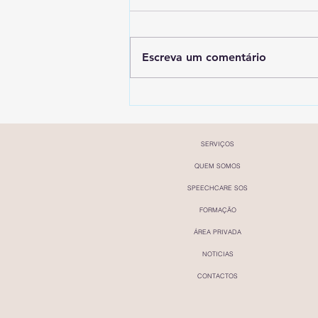
Escreva um comentário
Consulta Especializada em
Dislexia e Perturbações de
Linguagem
SERVIÇOS
QUEM SOMOS
SPEECHCARE SOS
FORMAÇÃO
ÁREA PRIVADA
NOTICIAS
CONTACTOS