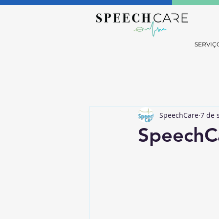
SERVIÇ
SpeechCare
7 de 
SpeechCa