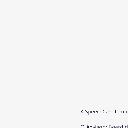
A SpeechCare tem o 
O Advisory Board da