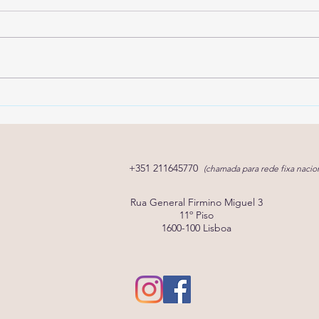
SpeechCare Families: Um
Spee
Espaço de Partilha e Apoio
5% 
Port
cons
+351 211645770
(chamada para rede fixa nacion
Rua General Firmino Miguel 3
11º Piso
1600-100 Lisboa