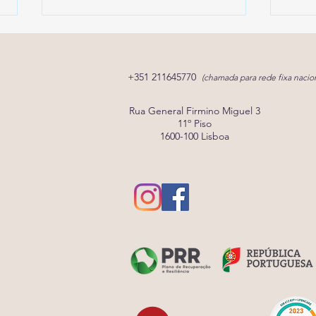
+351 211645770
(chamada para rede fixa nacion
Rua General Firmino Miguel 3
11º Piso
1600-100 Lisboa
Pediatria do
E se
Desenvolvimento: o que faz
pode
e quando marcar consulta?
for c