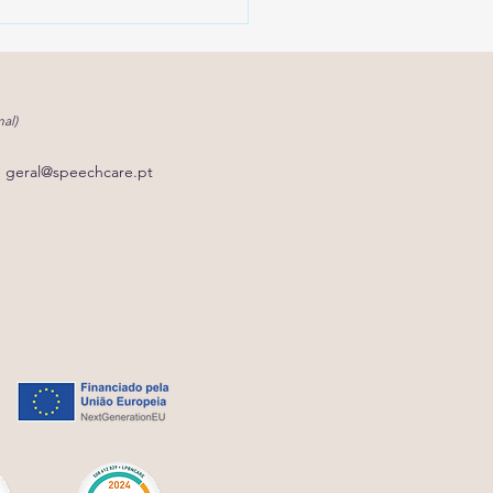
al)
geral@speechcare.pt
 a melhor coisa que
 fazer pelos seus filhos
uidar de si?