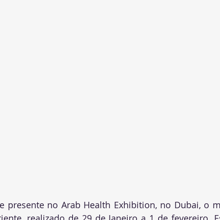
e presente no Arab Health Exhibition, no Dubai, o m
nte, realizado de 29 de Janeiro a 1 de fevereiro. E