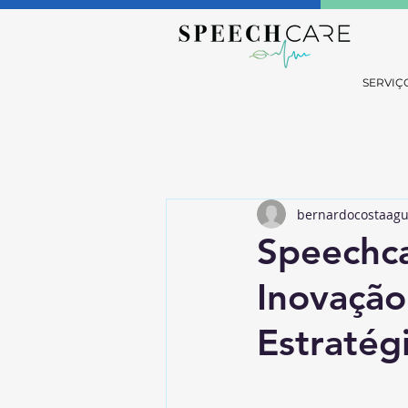
SERVIÇ
bernardocostaagu
Speechca
Inovação
Estratég