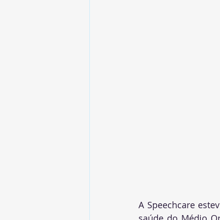
A Speechcare estev
saúde do Médio Orie