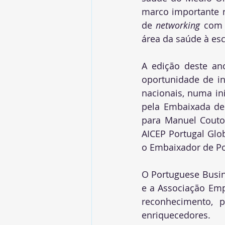
marco importante n
de 
networking
 com 
área da saúde à esc
A edição deste ano
oportunidade de in
nacionais, numa in
pela Embaixada de
para Manuel Couto
AICEP Portugal Glo
o Embaixador de Po
O Portuguese Busin
e a Associação Emp
reconhecimento, p
enriquecedores. 