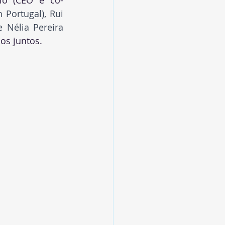
ulo (CEO e co-
Portugal), Rui 
 Nélia Pereira 
os juntos.