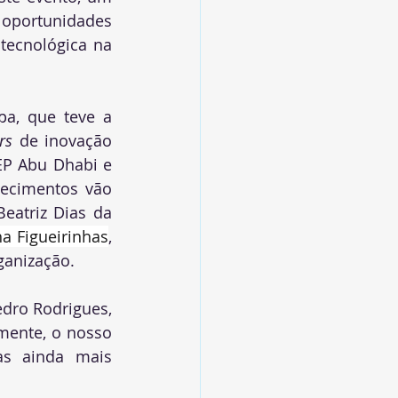
oportunidades 
ecnológica na 
a, que teve a 
rs 
de inovação 
EP Abu Dhabi e 
ecimentos vão 
atriz Dias da 
a Figueirinhas
, 
ganização.
dro Rodrigues, 
mente, o nosso 
as ainda mais 