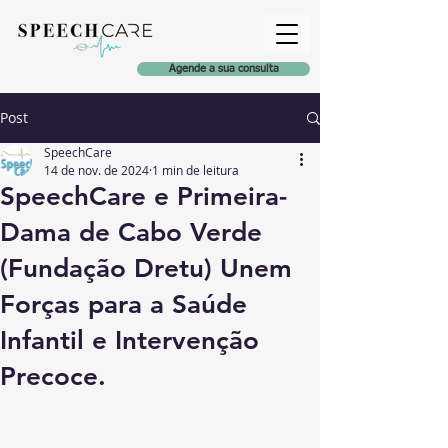
Agende a sua consulta
Post
SpeechCare
14 de nov. de 2024
1 min de leitura
SpeechCare e Primeira-
Dama de Cabo Verde
(Fundação Dretu) Unem
Forças para a Saúde
Infantil e Intervenção
Precoce.