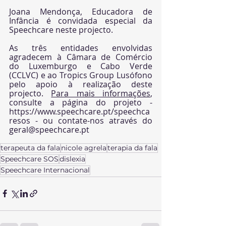
Joana Mendonça, Educadora de 
Infância é convidada especial da 
Speechcare neste projecto.
As três entidades envolvidas 
agradecem à Câmara de Comércio 
do Luxemburgo e Cabo Verde 
(
CCLVC
) e ao Tropics Group Lusófono 
pelo apoio à realização deste 
projecto. 
Para mais informações
, 
consulte a página do projeto - 
https://www.speechcare.pt/speechca
resos
 - ou contate-nos através do 
geral@speechcare.pt
terapeuta da fala
nicole agrela
terapia da fala
Speechcare SOS
dislexia
Speechcare Internacional