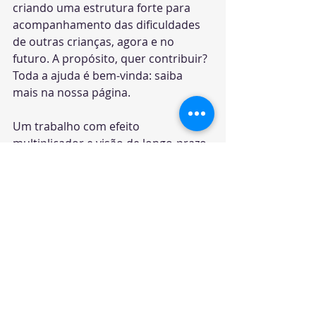
criando uma estrutura forte para 
acompanhamento das dificuldades 
de outras crianças, agora e no 
futuro. A propósito, quer contribuir? 
Toda a ajuda é bem-vinda: saiba 
mais na nossa página.
Um trabalho com efeito 
multiplicador e visão de longo-prazo, 
assente na procura constante de 
melhoria dos nossos serviços e de 
parcerias fortes e duradouras com 
entidades que partilham dos nossos 
valores, aproximam-nos do ODS 3 e, 
acreditamos, ajudam na 
prossecução de alguns dos seus sub-
objectivos.