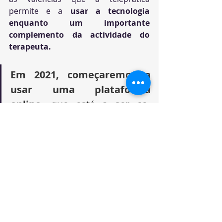
permite e a 
usar a tecnologia 
enquanto um importante 
complemento da actividade do 
terapeuta. 
Em 2021, começaremos a 
usar uma plataforma 
online
, que está a ser co-
desenvolvida pela 
SpeechCare, 
especificamente para a 
terapia da fala
 e que visa: 
Monitorizar progressos
 da 
terapia; 
Proporcionar 
actividades 