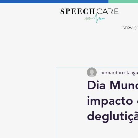
SERVIÇ
bernardocostaagu
Dia Mund
impacto 
deglutiç