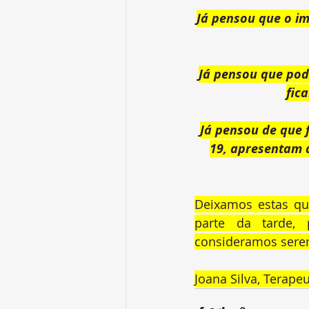
Já pensou que 
o im
Já pensou que 
pod
fic
Já pensou de que 
19, apresentam a
Deixamos estas que
parte da tarde,
consideramos sere
Joana Silva, Terapeu