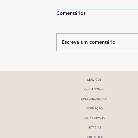
Comentários
Escreva um comentário
SpeechCare em destaque na
Forbes Portugal
SERVIÇOS
QUEM SOMOS
SPEECHCARE SOS
FORMAÇÃO
ÁREA PRIVADA
NOTICIAS
CONTACTOS