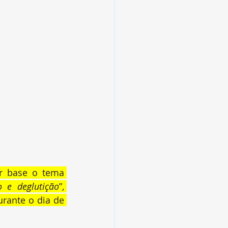
r base o tema 
 e deglutição
”, 
rante o dia de 