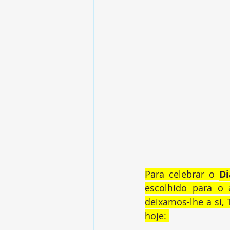
Para celebrar o 
Di
escolhido para o 
deixamos-lhe a si, 
hoje: 