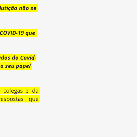
utição não se 
 COVID-19 
que 
ados do Covid-
o seu papel 
colegas e, da 
espostas que 