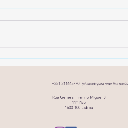
Pediatria do
E se
Desenvolvimento: o que faz
pode
e quando marcar consulta?
for c
+351 211645770
(chamada para rede fixa nacion
Rua General Firmino Miguel 3
11º Piso
1600-100 Lisboa