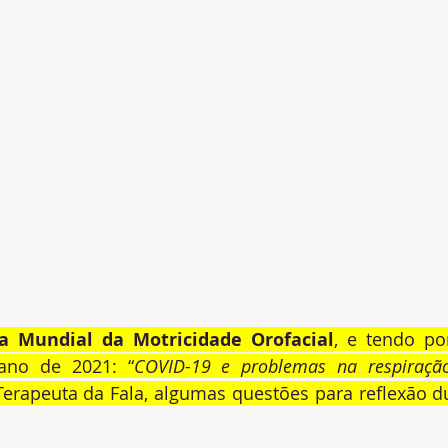
a Mundial da Motricidade Orofacial
, e tendo po
ano de 2021: “
COVID-19 e problemas na respiração
Terapeuta da Fala, algumas questões para reflexão du