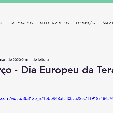
OS
QUEM SOMOS
SPEECHCARE SOS
FORMAÇÃO
ÁREA 
mar. de 2020
2 min de leitura
ço - Dia Europeu da Ter
tic.com/video/3b312b_571bbb948afe40bca286c1f19187184a/