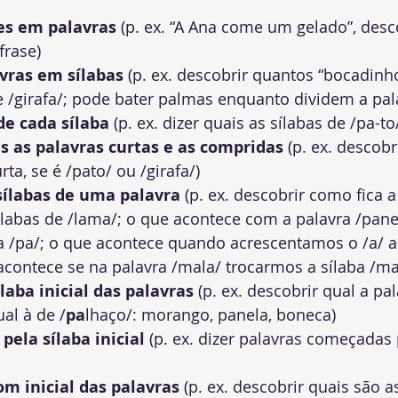
ses em palavras
 (p. ex. “A Ana come um gelado”, desc
frase)
avras em sílabas
 (p. ex. descobrir quantos “bocadinh
e /girafa/; pode bater palmas enquanto dividem a pal
de cada sílaba
 (p. ex. dizer quais as sílabas de /pa-to/
s as palavras curtas e as compridas
 (p. ex. descobr
ta, se é /pato/ ou /girafa/)
sílabas de uma palavra
 (p. ex. descobrir como fica a
ílabas de /lama/; o que acontece com a palavra /pane
ba /pa/; o que acontece quando acrescentamos o /a/ a
acontece se na palavra /mala/ trocarmos a sílaba /ma
ílaba inicial das palavras
 (p. ex. descobrir qual a pa
ual à de /
pa
lhaço/: morango, panela, boneca)
pela sílaba inicial
 (p. ex. dizer palavras começadas 
som inicial das palavras
 (p. ex. descobrir quais são a