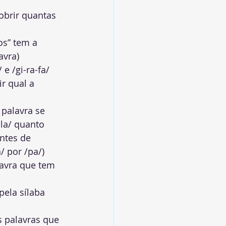
obrir quantas 
os” tem a 
avra)
 e /gi-ra-fa/
ir qual a 
 palavra se 
la/ quanto 
ntes de 
/ por /pa/)
lavra que tem 
pela sílaba 
s palavras que 