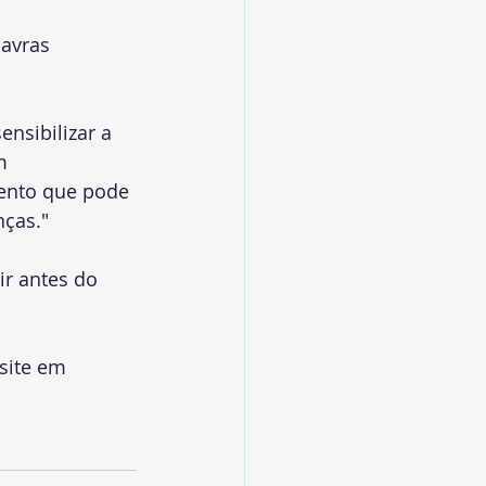
lavras 
ensibilizar a 
m 
ento que pode 
nças."
r antes do 
site em 