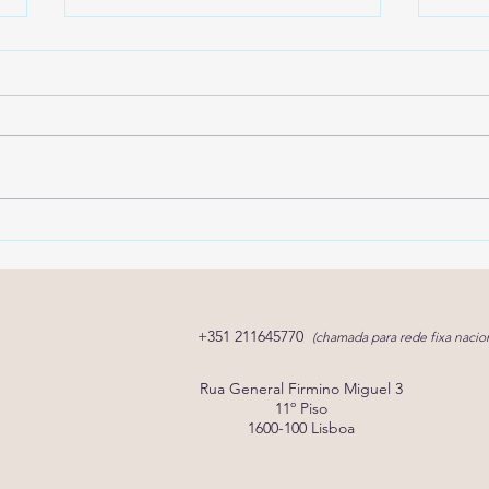
Pediatria do
E se
Desenvolvimento: o que faz
pode
e quando marcar consulta?
for c
+351 211645770
(chamada para rede fixa nacion
Rua General Firmino Miguel 3
11º Piso
1600-100 Lisboa