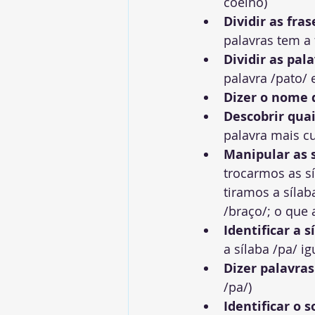
coelho)
Dividir as fra
palavras tem a 
Dividir as pal
palavra /pato/ 
Dizer o nome 
Descobrir quai
palavra mais cur
Manipular as 
trocarmos as s
tiramos a síla
/braço/; o que 
Identificar a s
a sílaba /pa/ ig
Dizer palavras 
/pa/)
Identificar o 