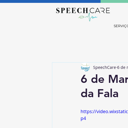
SERVIÇ
SpeechCare
6 de 
6 de Mar
da Fala
https://video.wixsta
p4