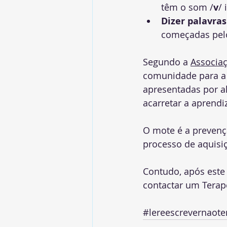
têm o som /
v
/ 
Dizer palavra
começadas pelo
Segundo a 
Associaç
comunidade para a 
apresentadas por a
acarretar a aprendi
O mote é a prevençã
processo de aquisiçã
Contudo, após este 
contactar um Terape
#lereescrevernaote