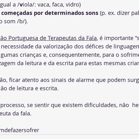
igual a /
v
iola/: vaca, faca, vidro)
s começadas por determinados sons
 (p. ex. dizer pa
 som /b/).
ão Portuguesa de Terapeutas da Fala
, é importante "s
necessidade da valorização dos défices de linguage
lgumas crianças e, consequentemente, para o sofrim
zagem da leitura e da escrita para estas mesmas cria
o, ficar atento aos sinais de alarme que podem surgi
o de leitura e escrita. 
processo, se sentir que existem dificuldades, não  he
uta da fala. 
mdefazersofrer