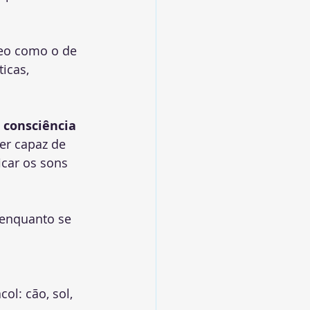
neo como o de 
icas, 
 
consciência 
ser capaz de 
icar os sons 
 enquanto se 
ol: cão, sol, 