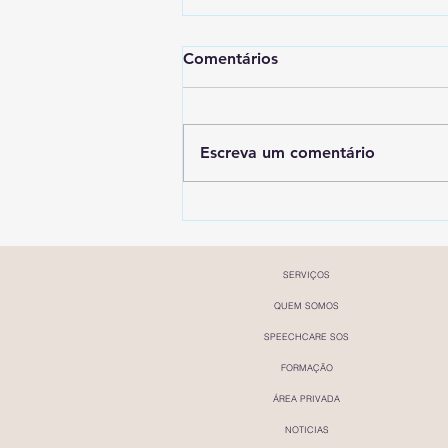
Comentários
Escreva um comentário
SpeechCare em destaque na
Forbes Portugal
SERVIÇOS
QUEM SOMOS
SPEECHCARE SOS
FORMAÇÃO
ÁREA PRIVADA
NOTICIAS